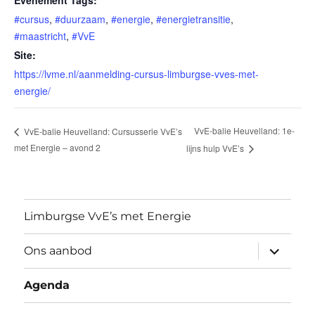
#cursus
,
#duurzaam
,
#energie
,
#energietransitie
,
#maastricht
,
#VvE
Site:
https://lvme.nl/aanmelding-cursus-limburgse-vves-met-
energie/
VvE-balie Heuvelland: 1e-
VvE-balie Heuvelland: Cursusserie VvE’s
met Energie – avond 2
lijns hulp VvE’s
Limburgse VvE’s met Energie
submen
Ons aanbod
uitvouw
Agenda